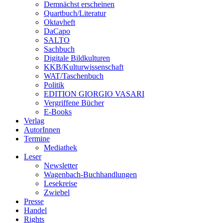
Demnächst erscheinen
Quartbuch/Literatur
Oktavheft
DaCapo
SALTO
Sachbuch
Digitale Bildkulturen
KKB/Kulturwissenschaft
WAT/Taschenbuch
Politik
EDITION GIORGIO VASARI
Vergriffene Bücher
E-Books
Verlag
AutorInnen
Termine
Mediathek
Leser
Newsletter
Wagenbach-Buchhandlungen
Lesekreise
Zwiebel
Presse
Handel
Rights