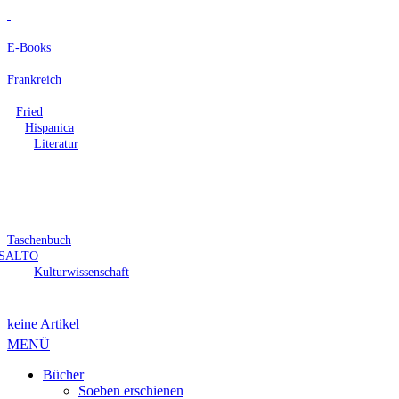
E-Books
Frankreich
Fried
Hispanica
Literatur
Taschenbuch
SALTO
Kulturwissenschaft
keine Artikel
MENÜ
Bücher
Soeben erschienen