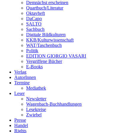
Demnächst erscheinen
Quartbuch/Literatur
Oktavheft
DaCapo
SALTO
Sachbuch
Digitale Bildkulturen
KKB/Kulturwissenschaft
WAT/Taschenbuch
Politik
EDITION GIORGIO VASARI
Vergriffene Bücher
E-Books
Verlag
AutorInnen
Termine
Mediathek
Leser
Newsletter
Wagenbach-Buchhandlungen
Lesekreise
Zwiebel
Presse
Handel
Rights