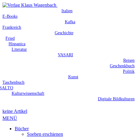
Italien
E-Books
Kafka
Frankreich
Geschichte
Fried
Hispanica
Literatur
VASARI
Reisen
Geschenkbuch
Politik
Kunst
Taschenbuch
SALTO
Kulturwissenschaft
Digitale Bildkulturen
keine Artikel
MENÜ
Bücher
Soeben erschienen