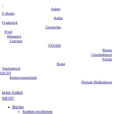
Italien
E-Books
Kafka
Frankreich
Geschichte
Fried
Hispanica
Literatur
VASARI
Reisen
Geschenkbuch
Politik
Kunst
Taschenbuch
SALTO
Kulturwissenschaft
Digitale Bildkulturen
keine Artikel
MENÜ
Bücher
Soeben erschienen