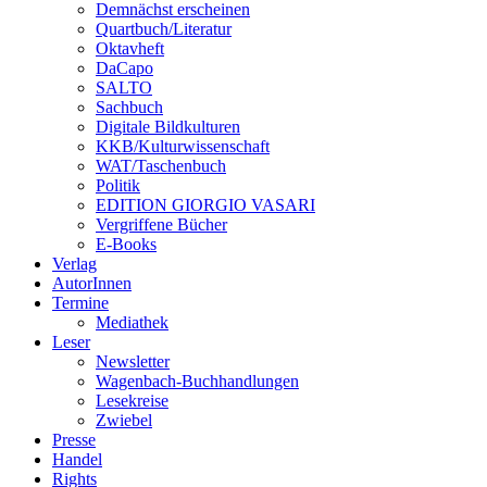
Demnächst erscheinen
Quartbuch/Literatur
Oktavheft
DaCapo
SALTO
Sachbuch
Digitale Bildkulturen
KKB/Kulturwissenschaft
WAT/Taschenbuch
Politik
EDITION GIORGIO VASARI
Vergriffene Bücher
E-Books
Verlag
AutorInnen
Termine
Mediathek
Leser
Newsletter
Wagenbach-Buchhandlungen
Lesekreise
Zwiebel
Presse
Handel
Rights