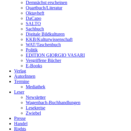
Demnächst erscheinen
Quartbuch/Literatur
Oktavheft
DaCapo
SALTO
Sachbuch
Digitale Bildkulturen
KKB/Kulturwissenschaft
WAT/Taschenbuch
Politik
EDITION GIORGIO VASARI
Vergriffene Bücher
E-Books
Verlag
AutorInnen
Termine
Mediathek
Leser
Newsletter
Wagenbach-Buchhandlungen
Lesekreise
Zwiebel
Presse
Handel
Rights