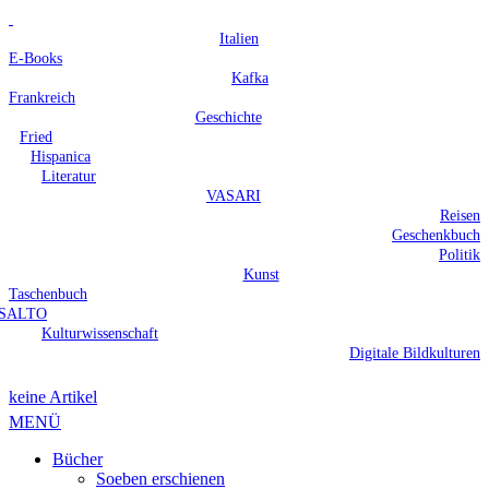
Italien
E-Books
Kafka
Frankreich
Geschichte
Fried
Hispanica
Literatur
VASARI
Reisen
Geschenkbuch
Politik
Kunst
Taschenbuch
SALTO
Kulturwissenschaft
Digitale Bildkulturen
keine Artikel
MENÜ
Bücher
Soeben erschienen