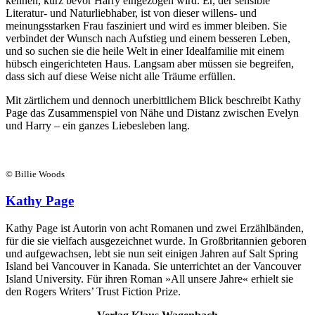
kennen, kurz bevor Harry eingezogen wird. Er, der sensible
Literatur- und Naturliebhaber, ist von dieser willens- und
meinungsstarken Frau fasziniert und wird es immer bleiben. Sie
verbindet der Wunsch nach Aufstieg und einem besseren Leben,
und so suchen sie die heile Welt in einer Idealfamilie mit einem
hübsch eingerichteten Haus. Langsam aber müssen sie begreifen,
dass sich auf diese Weise nicht alle Träume erfüllen.
Mit zärtlichem und dennoch unerbittlichem Blick beschreibt Kathy
Page das Zusammenspiel von Nähe und Distanz zwischen Evelyn
und Harry – ein ganzes Liebesleben lang.
© Billie Woods
Kathy Page
Kathy Page ist Autorin von acht Romanen und zwei Erzählbänden,
für die sie vielfach ausgezeichnet wurde. In Großbritannien geboren
und aufgewachsen, lebt sie nun seit einigen Jahren auf Salt Spring
Island bei Vancouver in Kanada. Sie unterrichtet an der Vancouver
Island University. Für ihren Roman »All unsere Jahre« erhielt sie
den Rogers Writers’ Trust Fiction Prize.