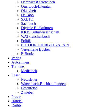
Demnächst erscheinen
Quartbuch/Literatur
Oktavheft
DaCapo
SALTO
Sachbuch
Digitale Bildkulturen
KKB/Kulturwissenschaft
WAT/Taschenbuch
Politik
EDITION GIORGIO VASARI
Vergriffene Bücher
E-Books
Verlag
AutorInnen
Termine
Mediathek
Leser
Newsletter
Wagenbach-Buchhandlungen
Lesekreise
Zwiebel
Presse
Handel
Rights