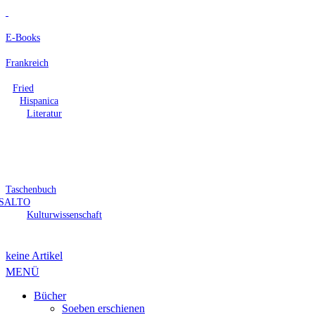
E-Books
Frankreich
Fried
Hispanica
Literatur
Taschenbuch
SALTO
Kulturwissenschaft
keine Artikel
MENÜ
Bücher
Soeben erschienen