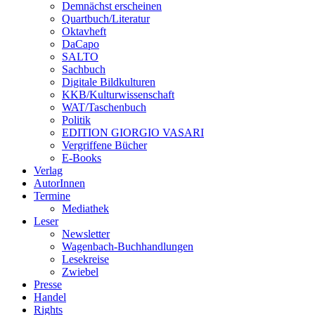
Demnächst erscheinen
Quartbuch/Literatur
Oktavheft
DaCapo
SALTO
Sachbuch
Digitale Bildkulturen
KKB/Kulturwissenschaft
WAT/Taschenbuch
Politik
EDITION GIORGIO VASARI
Vergriffene Bücher
E-Books
Verlag
AutorInnen
Termine
Mediathek
Leser
Newsletter
Wagenbach-Buchhandlungen
Lesekreise
Zwiebel
Presse
Handel
Rights