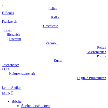
Italien
E-Books
Kafka
Frankreich
Geschichte
Fried
Hispanica
Literatur
VASARI
Reisen
Geschenkbuch
Politik
Kunst
Taschenbuch
SALTO
Kulturwissenschaft
Digitale Bildkulturen
keine Artikel
MENÜ
Bücher
Soeben erschienen