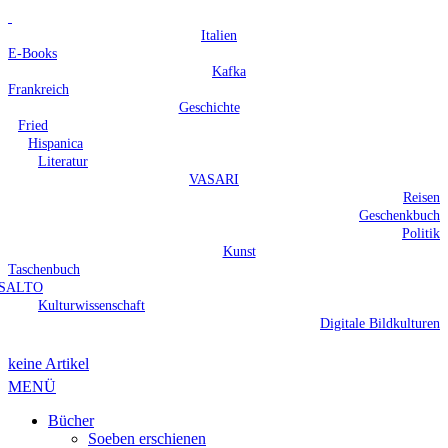
Italien
E-Books
Kafka
Frankreich
Geschichte
Fried
Hispanica
Literatur
VASARI
Reisen
Geschenkbuch
Politik
Kunst
Taschenbuch
SALTO
Kulturwissenschaft
Digitale Bildkulturen
keine Artikel
MENÜ
Bücher
Soeben erschienen