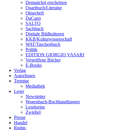
Demnächst erscheinen
Quartbuch/Literatur
Oktavheft
DaCapo
SALTO
Sachbuch
Digitale Bildkulturen
KKB/Kulturwissenschaft
WAT/Taschenbuch
Politik
EDITION GIORGIO VASARI
Vergriffene Bücher
E-Books
Verlag
AutorInnen
Termine
Mediathek
Leser
Newsletter
Wagenbach-Buchhandlungen
Lesekreise
Zwiebel
Presse
Handel
Rights